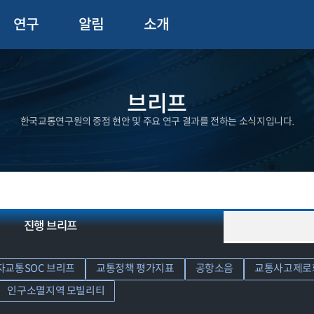
연구
알림
소개
브리프
한국교통연구원의 중점 현안 및 주요 연구 결과를 전하는 소식지입니다.
진행 브리프
자교통SOC 브리프
교통정책 평가지표
공항소음
교통사고제로
인구소멸지역 모빌리티