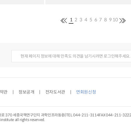
1
2
3
4
5
6
7
8
9
10
현재 페이지 정보에 대해 만족도 의견을 남기시려면 로그인해주세요.
약관
정보공개
전자도서관
연회원신청
대로 370 세종국책연구단지 과학인프라동(B)
TEL
044-211-3114
FAX 044-211-322
nstitute all rights reserved.