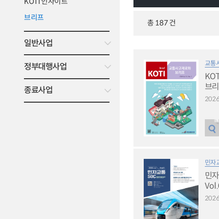
KOTI 인사이트
브리프
총 187 건
일반사업
교통
정부대행사업
KO
브리프
종료사업
2026
민자
민자
Vol
2026