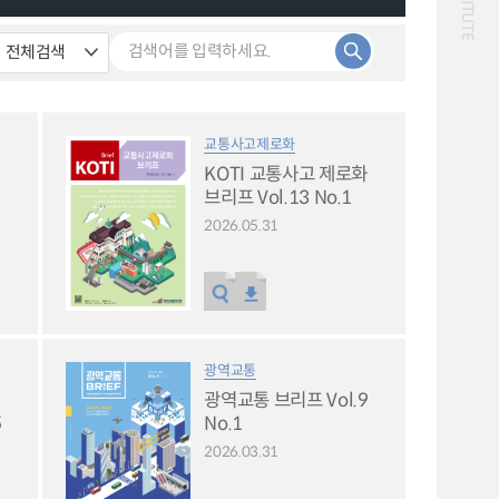
화물
대중교통
일반사업보고서
기획도서
철도
운임
2024년 국가교통조사 및
2024 생활물류 서비스
분석 요약보고서
보고서
전국여객OD
여객통행량
택배
배달대행
퀵서비스
교통사고제로화
통행발생모형
수단분담모형
소화물배송대행
KOTI 교통사고 제로화
여객OD현행화
권역별통행지표
2025.09.30
브리프 Vol.13 No.1
사회경제지표
교통수요예측
2024.12.31
2026.05.31
광역교통
광역교통 브리프 Vol.9
5
No.1
2026.03.31