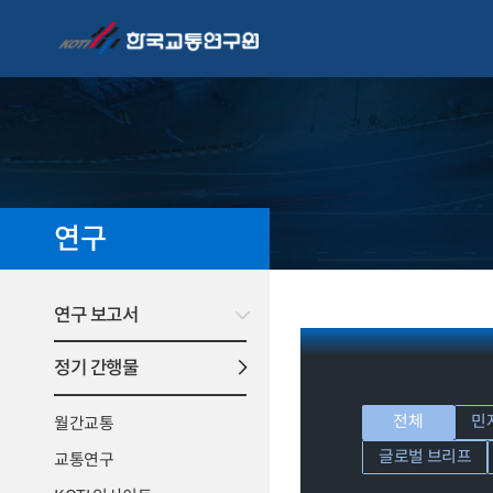
연구
연구 보고서
정기 간행물
전체
민
월간교통
글로벌 브리프
교통연구