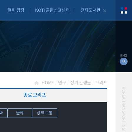
열린 광장
KOTI 클린신고센터
전자도서관
ENG
HOME
연구
정기 간행물
브리프
KOREA TRANSPORT INSTITUTE
종료 브리프
대북
화
물류
광역교통
자전거
자율주행
물류
항공
교통혼잡비용