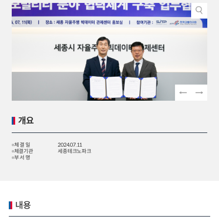
2024년 국가교통조사 및 분석
2024 생활물류 서비스 보
요약보고서
택배
배달대행
퀵서비
전국여객OD
여객통행량
통행발생모형
소화물배송대행
수단분담모형
여객OD현행화
2025.09.30
권역별통행지표
사회경제지표
교통수요예측
2024.12.31
개요
체 결 일
2024.07.11
체결기관
세종테크노파크
부 서 명
내용