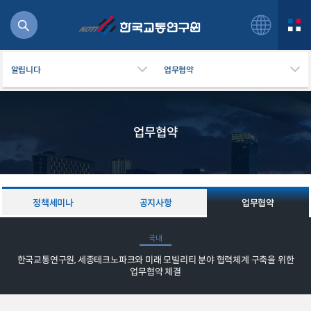
알립니다
업무협약
업무협약
북
거
주행
항공
정책세미나
공지사항
업무협약
잡비용
물
국내
교통
한국교통연구원, 세종테크노파크와 미래 모빌리티 분야 협력체계 구축을 위한
운임
업무협약 체결
일반사업보고서
기획도서