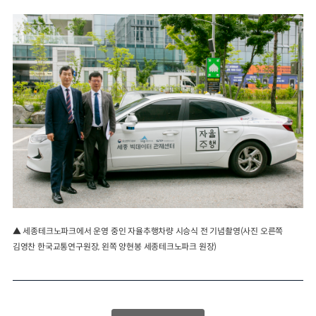
▲ 세종테크노파크에서 운영 중인 자율추행차량 시승식 전 기념촬영(사진 오른쪽
김영찬 한국교통연구원장, 왼쪽 양현봉 세종테크노파크 원장)