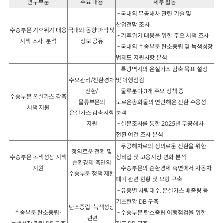
연구부문
주요 내용
세부 활동
- 국내외 무공해차 관련 기술 및
산업전망 조사
수송부문 기후위기 대응
국내외 동향 파악 및
- 기후위기 대응을 위한 주요 시책 조사
시책 조사·분석
정보 공유
- 국내외 수송부문 탄소중립 및 녹색성장
법제도 지원사항 분석
- 특광역시의 온실가스 감축 목표 설정
수요관리/친환경차
및 이행점검
전환/
- 물류분야 3개 주요 정책 중
수송부문 온실가스 감축
물류부문의
도로운송화물의 연안해운 전환 수용성
시책 지원
온실가스 감축시책
분석
지원
- 설문조사를 통한 2025년 무공해차
전환 여건 조사 분석
- 무공해차로의 정의로운 전환을 위한
정의로운 전환 및
수송부문 녹색성장 시책
정비업 및 고용시장 변화 분석
순환경제 측면의
지원
- 수송부문의 순환경제 측면에서 자동차
수송부문 정책 제한
폐기 관련 현황 및 모형 구축
- 유종별 차량대수, 온실가스 배출량 등
기초현황 DB 구축
탄소중립·녹색성장
수송부문 탄소중립·
- 수송부문 탄소중립 이행점검을 위한
관련