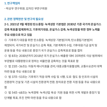
1. 연구책임자
- 박상우 연구위원, 김자인 부연구위원
2024년 국가교통조사 및 분석
2024 생활물류 서비스 보
요약보고서
택배
배달대행
퀵서비
2. 관련 정책현안 및 연구의 필요성
전국여객OD
여객통행량
통행발생모형
소화물배송대행
2-1. 2021년 9월 제정된 탄소중립·녹색성장 기본법은 2030년 기준 국가의 온실가스
수단분담모형
여객OD현행화
감축 목표를 법제화하고, 기후위기대응, 온실가스 감축, 녹색성장을 위한 정부 노력을
2025.09.30
권역별통행지표
사회경제지표
주요 내용으로 하고 있음
교통수요예측
⊙ 기후위기 대응을 위한 탄소중립·녹색성장 기본법(이하, 탄소중립기본법)이
2024.12.31
제정되어, 국가비전 및 온실가스 감축 목표, 기본계획의 수립, 기후대응기금 설치 및
운용 등을 주요 내용으로 중장기 국가 온실가스 감축목표로 함을 합의
⊙ 법 8조는 2030년까지 2018년 국가 온실가스 배출량 대비 35퍼센트 이상 범위에서
부문별로 대통령령으로 정하는 비율만큼 감축하는 것을 목표로 함
⊙ 법 23조~36조는 자동차 에너지효율 관리, 대중교통이용활성화, 교통수요관리 대책
마련 등을 주요 내용으로 함
⊙ 법 37조~53조는 기후위기 적응 대책 수립 및 시행, 도로·철도 등 인프라 시설의
친환경적 건설 및 기존 시설의 친환경적 전환, 정의로운 전환 지원 등을 주요 내용으로
함
⊙ 법 54조~68조는 녹색경제·녹색산업 육성·지원 등을 위한 시책 개발과 중장기 및
단계별 목표, 추진 전략 마련 등을 주요 내용으로 함