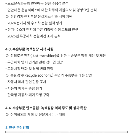
- 도로운송화물의 연안해운 전환 수용성 분석
- 연안해운 운송서비스에 대한 화주의 지불의사 및 영향요인 분석
⊙ 친환경차 전환부문 온실가스 감축 시책 지원
- 2024 전기차 및 수소차 전환 실적 평가
- 전기·수소차 전환에 따른 감축량 산정 고도화 연구
- 2025년 무공해차 전환여건 조사 분석
4-3. 수송부문 녹색성장 시책 지원
⊙ 정의로운 전환(Just transition)을 위한 수송부문 정책 개선 및 제안
- 무공해차 및 내연기관 관련 정비업 전망
- 고용시장 변화 및 경제 변화 전망
⊙ 순환경제(Recycle economy) 측면의 수송부문 대응 방안
- 자동차 폐차 관련 현황 조사
- 자동차 폐기물 종합 평가
- 한국형 자동차 폐기 모형 구축
4-4. 수송부문 탄소중립·녹색성장 의제 주도 및 성과 확산
⊙ 정책협의회 개최 및 전문가세미나 개최
5. 연구 추진방법