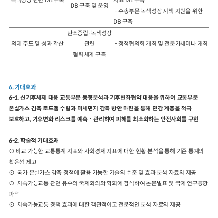
녹색성장 관련 DB 구축
지표 DB 구축
DB 구축 및 운영
- 수송부문 녹색성장 시책 지원을 위한
DB 구축
탄소중립·녹색성장
의제 주도 및 성과 확산
관련
- 정책협의회 개최 및 전문가세미나 개최
협력체계 구축
6. 기대효과
6-1. 신기후체제 대응 교통부문 동향분석과 기후변화협약 대응을 위하여 교통부문
온실가스 감축 로드맵 수립과 미세먼지 감축 방안 마련을 통해 민감 계층을 적극
보호하고, 기후변화 리스크를 예측‧관리하여 피해를 최소화하는 안전사회를 구현
6-2. 학술적 기대효과
⊙ 비교 가능한 교통통계 지표와 사회경제 지표에 대한 현황 분석을 통해 기존 통계의
활용성 제고
⊙ 국가 온실가스 감축 정책에 활용 가능한 기술의 수준 및 효과 분석 자료의 제공
⊙ 지속가능교통 관련 유수의 국제회의와 학회에 참석하여 논문발표 및 국제 연구동향
파악
⊙ 지속가능교통 정책 효과에 대한 객관적이고 전문적인 분석 자료의 제공