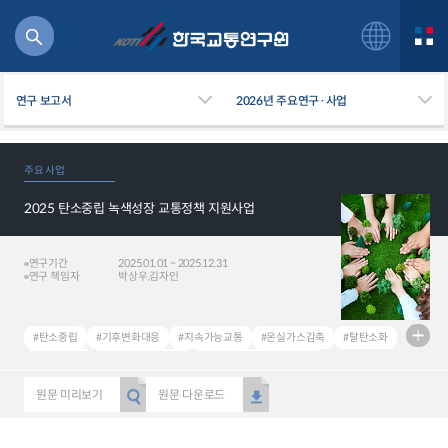
연구 보고서
2026년 주요연구·사업
주요 사업
2025 탄소중립 녹색성장 교통정책 지원사업
북
거
주행
연구기간
2025.01.01 ~ 2025.12.31
연구 책임자
박상우,김자인
항공
잡비용
물
#탄소중립
#기후변화대응
#지속가능교통
#온실가스감축
#탈탄소화
교통
#Net-Zero
#Climate Change
#Sustainable Transport
운임
#GHG Emission
#Decarbonizing Transport
원문 미리보기
원문 다운로드
일반사업보고서
기획도서