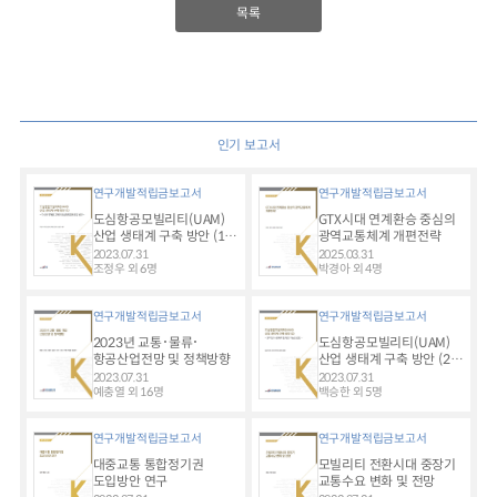
목록
인기 보고서
연구개발적립금보고서
연구개발적립금보고서
도심항공모빌리티(UAM)
GTX시대 연계환승 중심의
산업 생태계 구축 방안 (1) -
광역교통체계 개편전략
다수단 연계를 고려한
2023.07.31
2025.03.31
도심항공교통 도입 방안 -
조정우 외 6명
박경아 외 4명
연구개발적립금보고서
연구개발적립금보고서
2023년 교통･물류･
도심항공모빌리티(UAM)
항공산업전망 및 정책방향
산업 생태계 구축 방안 (2) -
SP기반 수요예측 및 확장
2023.07.31
2023.07.31
가능성 검토 -
예충열 외 16명
백승한 외 5명
연구개발적립금보고서
연구개발적립금보고서
대중교통 통합정기권
모빌리티 전환시대 중장기
도입방안 연구
교통수요 변화 및 전망