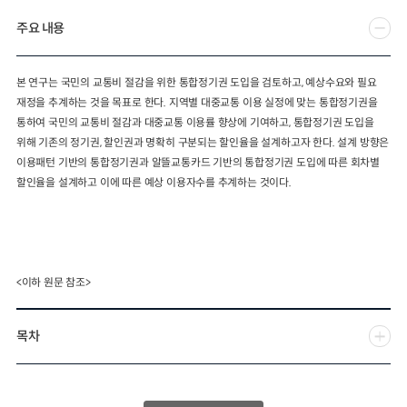
주요 내용
2024년 국가교통조사 및 분석
2024 생활물류 서비스 보
요약보고서
택배
배달대행
퀵서비
전국여객OD
여객통행량
통행발생모형
본 연구는 국민의 교통비 절감을 위한 통합정기권 도입을 검토하고
,
예상수요와 필요
소화물배송대행
재정을 추계하는 것을 목표로 한다
.
지역별 대중교통 이용 실정에 맞는 통합정기권을
수단분담모형
여객OD현행화
2025.09.30
통하여 국민의 교통비 절감과 대중교통 이용률 향상에 기여하고
,
통합정기권 도입을
권역별통행지표
사회경제지표
위해 기존의 정기권
,
할인권과 명확히 구분되는 할인율을 설계하고자 한다
.
설계 방향은
교통수요예측
2024.12.31
이용패턴 기반의 통합정기권과 알뜰교통카드 기반의 통합정기권 도입에 따른 회차별
할인율을 설계하고 이에 따른 예상 이용자수를 추계하는 것이다
.
<이하 원문 참조>
목차