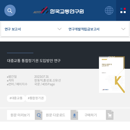
연구 보고서
연구개발적립금보고서
대중교통 통합정기권 도입방안 연구
북
거
주행
발간일
2023.07.31
저자
장동익,홍성표,신유선
항공
언어 / 페이지수
국문 / 405 Page
잡비용
물
#대중교통
#통합정기권
교통
운임
원문 미리보기
원문 다운로드
구매하기
일반사업보고서
기획도서