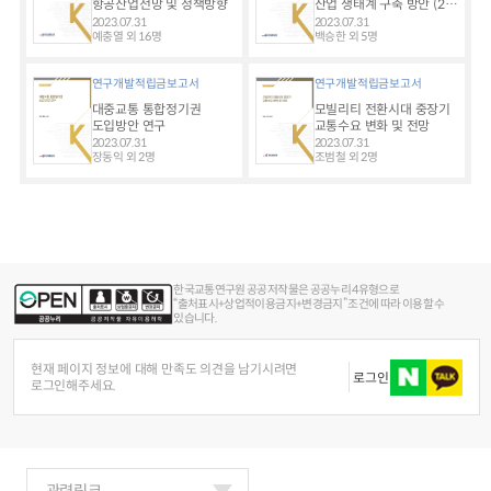
항공산업전망 및 정책방향
산업 생태계 구축 방안 (2) -
SP기반 수요예측 및 확장
2023.07.31
2023.07.31
가능성 검토 -
예충열 외 16명
백승한 외 5명
연구개발적립금보고서
연구개발적립금보고서
대중교통 통합정기권
모빌리티 전환시대 중장기
도입방안 연구
교통수요 변화 및 전망
2023.07.31
2023.07.31
장동익 외 2명
조범철 외 2명
한국교통연구원 공공저작물은 공공누리 4유형으로
“출처표시+상업적이용금지+변경금지” 조건에 따라 이용할 수
있습니다.
현재 페이지 정보에 대해 만족도 의견을 남기시려면
로그인
로그인해주세요.