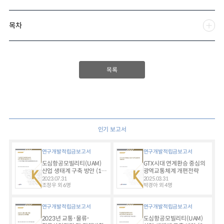
목차
목록
인기 보고서
연구개발적립금보고서
연구개발적립금보고서
도심항공모빌리티(UAM)
GTX시대 연계환승 중심의
산업 생태계 구축 방안 (1) -
광역교통체계 개편전략
다수단 연계를 고려한
2023.07.31
2025.03.31
도심항공교통 도입 방안 -
조정우 외 6명
박경아 외 4명
연구개발적립금보고서
연구개발적립금보고서
2023년 교통･물류･
도심항공모빌리티(UAM)