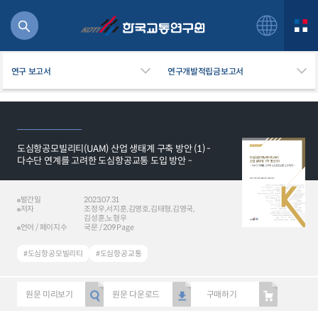
연구 보고서
연구개발적립금보고서
도심항공모빌리티(UAM) 산업 생태계 구축 방안 (1) -
북
다수단 연계를 고려한 도심항공교통 도입 방안 -
거
주행
발간일
2023.07.31
항공
저자
조정우,서지훈,김영호,김태형,김영국,
잡비용
김성훈,노형우
언어 / 페이지수
국문 / 209 Page
물
교통
#도심항공모빌리티
#도심항공교통
운임
원문 미리보기
원문 다운로드
구매하기
일반사업보고서
기획도서