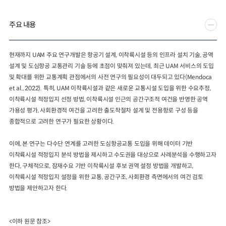
2024년 국가교통조사 및 분석
2024 생활물류 서비스 보
주요 내용
요약보고서
택배
배달대행
퀵서비
전국여객OD
여객통행량
통행발생모형
소화물배송대행
현재까지
UAM
주요 연구개발은 항공기 설계
,
이착륙시설 등의 인프라 설치 기술
,
공역
수단분담모형
여객OD현행화
2025.09.30
설계 및 도심항공 교통관리 기술 등에 초점이 맞춰져 있는데
,
최근
UAM
서비스의 도입
권역별통행지표
사회경제지표
및 확대를 위한 교통계획 관점에서의 사전 연구의 필요성이 대두되고 있다
(Mendoca
교통수요예측
2024.12.31
et al., 2022).
특히
, UAM
이착륙시설과 같은 새로운 교통시설 도입을 위한 수요추정
,
이착륙시설 적정입지 선정 방법
,
이착륙시설 인근의 공간구조적 여건을 반영한 공역
가용성 평가
,
사회환경적 여건을 고려한 출도착절차 설계 및 전용항로 구성 등을
종합적으로 고려한 연구가 필요한 상황이다
.
이에
,
본 연구는 다수단 연계를 고려한 도심항공교통 도입을 위해 데이터 기반
이착륙시설 적정입지 분석 방법을 제시하고 수도권을 대상으로 사례분석을 수행하고자
한다
,
구체적으로
,
잠재수요 기반 이착륙시설 후보 권역 설정 방법을 개발하고
,
이착륙시설 적정
입지 설정을 위한 교통
,
공간구조
,
사회환경 측면에서의 여건 검토
방법을 제안하고자 한다
.
<이하 원문 참조>