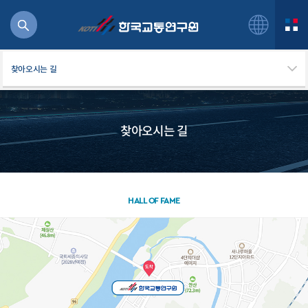
찾아오시는 길
찾아오시는 길
북
거
주행
항공
HALL OF FAME
잡비용
물
교통
운임
일반사업보고서
기획도서