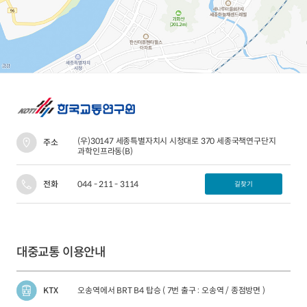
2024년 국가교통조사 및 분석
2024 생활물류 서비스 보
요약보고서
택배
배달대행
퀵서비
전국여객OD
여객통행량
통행발생모형
소화물배송대행
수단분담모형
여객OD현행화
2025.09.30
권역별통행지표
사회경제지표
교통수요예측
2024.12.31
(우)30147 세종특별자치시 시청대로 370 세종국책연구단지
주소
과학인프라동(B)
전화
044 - 211 - 3114
길찾기
대중교통 이용안내
KTX
오송역에서 BRT B4 탑승 ( 7번 출구 : 오송역 / 종점방면 )