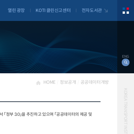
열린 광장
KOTI 클린신고센터
전자도서관
ENG
HOME
정보공개
공공데이터개방
KOREA TRANSPORT INSTITUTE
대북
정부 3.0」을 추진하고 있으며 「공공데이터의 제공 및
자전거
자율주행
물류
항공
교통혼잡비용