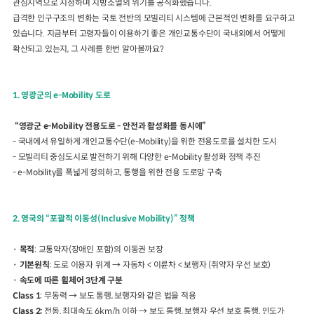
관심지역으로 지정하며 지방소멸의 위기를 공식화했습니다.
급격한 인구구조의 변화는 국토 전반의 모빌리티 시스템에 근본적인 변화를 요구하고
있습니다. 지금부터 고령자들이 이용하기 좋은 개인교통수단이 국내외에서 어떻게
확산되고 있는지, 그 사례를 한번 알아볼까요?
1.
영광군의
e-Mobility
도로
“
영광군
e-Mobility
전용도로
-
안전과 활성화를 동시에
”
-
국내에서 유일하게 개인교통수단
(e-Mobility)
을 위한 전용도로를 설치한 도시
-
모빌리티 중심도시로 발전하기 위해 다양한
e-Mobility
활성화 정책 추진
- e-Mobility
를 폭넓게 정의하고
,
통행을 위한 전용 도로망 구축
2.
영국의
“
포괄적 이동성
(Inclusive Mobility)”
정책
·
목적
:
교통약자
(
장애인 포함
)
의 이동권 보장
·
기본원칙
:
도로 이용자 위계
→
자동차
<
이륜차
<
보행자
(
취약자 우선 보호
)
·
속도에 따른 휠체어
3
단계 구분
Class 1
:
무동력
→
보도 통행
,
보행자와 같은 법을 적용
Class 2
:
전동
,
최대속도
6km/h
이하
→
보도 통행
,
보행자 우선 보호 통행
,
인도가