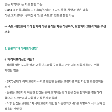
없는 지역에서는 차도 통행 가능
Class 3
:
전동
,
최대속도
12km/h
이하
→
차도 통행
,
차량과 같은 법을
적용
,
교차로에서 우회전시
“
낮은 속도로
”
인도를 통행 가능
→
속도
·
위험도에 따라 휠체어 이용 규칙을 차등 적용하여
,
보행자와 교통약자를 우선
보호
3.
일본의
“
배리어프리신법
”
# ‘
배리어프리신법
’
이란
?
-
장애물 없는 도시환경과 교통 인프라를 구축하고
,
관련 서비스를 제공하기 위해
제정된 법률
·
1970
년대에 이미 고령화 사회로 진입한 일본은 고령자를 위한 다양한 교통정책을
추진
·
일본은 고령자의 이동권 향상을 위해 초기에는 장애인용 전동 휠체어를 활용하려
했으나
,
도로환경과 사회적 인식 문제로 실패
·
이후 단점을 보완한
“
차세대 고령자 개인형 이동장치
(PM)”
를 개발하여 서비스화 및
상용화 진행 중