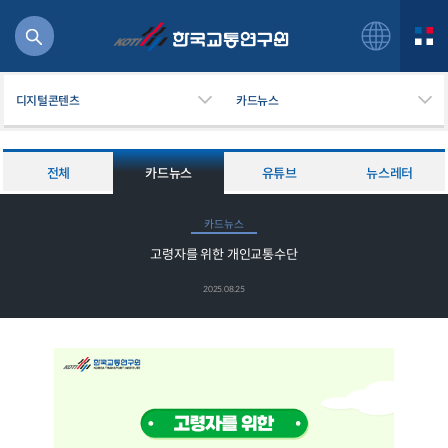
디지털콘텐츠
카드뉴스
전체
카드뉴스
유튜브
뉴스레터
북
카드뉴스
거
고령자를 위한 개인교통수단
주행
항공
2025.08.25
잡비용
물
교통
운임
일반사업보고서
기획도서