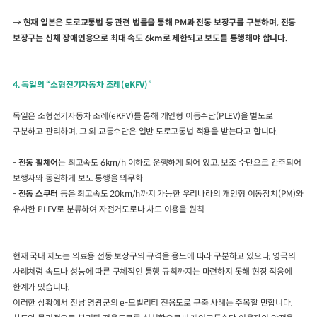
→
현재 일본은 도로교통법 등 관련 법률을 통해
PM
과 전동 보장구를 구분하며
,
전동
보장구는 신체 장애인용으로 최대 속도
6km
로 제한되고 보도를 통행해야 합니다
.
4.
독일의
“
소형전기자동차 조례
(eKFV)”
독일은 소형전기자동차 조례
(eKFV)
를 통해 개인형 이동수단
(PLEV)
을 별도로
구분하고 관리하며
,
그 외 교통수단은 일반 도로교통법 적용을 받는다고 합니다
.
-
전동 휠체어
는 최고속도
6km/h
이하로 운행하게 되어 있고
,
보조 수단으로 간주되어
보행자와 동일하게 보도 통행을 의무화
-
전동 스쿠터
등은 최고속도
20km/h
까지 가능한 우리나라의 개인형 이동장치
(PM)
와
유사한
PLEV
로 분류하여 자전거도로나 차도 이용을 원칙
현재 국내 제도는 의료용 전동 보장구의 규격을 용도에 따라 구분하고 있으나
,
영국의
사례처럼 속도나 성능에 따른 구체적인 통행 규칙까지는 마련하지 못해 현장 적용에
한계가 있습니다
.
이러한 상황에서 전남 영광군의
e-
모빌리티 전용도로 구축 사례는 주목할 만합니다
.