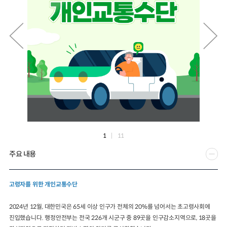
2024년 국가교통조사 및 분석
2024 생활물류 서비스 보
요약보고서
택배
배달대행
퀵서비
전국여객OD
여객통행량
통행발생모형
소화물배송대행
수단분담모형
여객OD현행화
2025.09.30
권역별통행지표
사회경제지표
교통수요예측
2024.12.31
1
|
11
주요 내용
고령자를 위한 개인교통수단
2024년 12월, 대한민국은 65세 이상 인구가 전체의 20%를 넘어서는 초고령사회에
진입했습니다. 행정안전부는 전국 226개 시군구 중 89곳을 인구감소지역으로, 18곳을