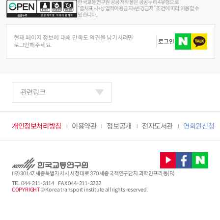
한국교통연구원 공공저작물은 공공누리 4유형으로
“출처표시+상업적이용금지+변경금지” 조건에 따라 이용할 수
있습니다.
현재 페이지 정보에 대해 만족도 의견을 남기시려면
로그인
로그인해주세요.
관련링크
개인정보처리방침
이용약관
정보공개
전자도서관
연회원신청
(우)30147 세종특별자치시 시청대로 370 세종국책연구단지 과학인프라동(B)
TEL
044-211-3114
FAX 044-211-3222
COPYRIGHT
© Korea transport institute all rights reserved.