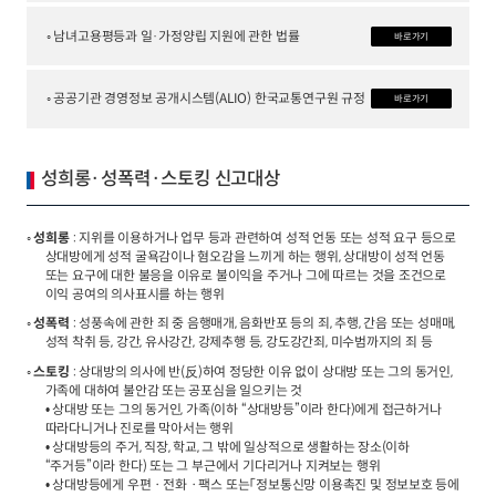
◦ 남녀고용평등과 일·가정양립 지원에 관한 법률
바로가기
2024년 국가교통조사 및 분석
2024 생활물류 서비스 보
요약보고서
택배
배달대행
퀵서비
◦ 공공기관 경영정보 공개시스템(ALIO) 한국교통연구원 규정
전국여객OD
여객통행량
통행발생모형
바로가기
소화물배송대행
수단분담모형
여객OD현행화
2025.09.30
권역별통행지표
사회경제지표
성희롱·성폭력·스토킹 신고대상
교통수요예측
2024.12.31
◦
성희롱
: 지위를 이용하거나 업무 등과 관련하여 성적 언동 또는 성적 요구 등으로
상대방에게 성적 굴욕감이나 혐오감을 느끼게 하는 행위, 상대방이 성적 언동
또는 요구에 대한 불응을 이유로 불이익을 주거나 그에 따르는 것을 조건으로
이익 공여의 의사표시를 하는 행위
◦
성폭력
: 성풍속에 관한 죄 중 음행매개, 음화반포 등의 죄, 추행, 간음 또는 성매매,
성적 착취 등, 강간, 유사강간, 강제추행 등, 강도강간죄, 미수범까지의 죄 등
◦
스토킹
: 상대방의 의사에 반(反)하여 정당한 이유 없이 상대방 또는 그의 동거인,
가족에 대하여 불안감 또는 공포심을 일으키는 것
• 상대방 또는 그의 동거인, 가족(이하 “상대방등”이라 한다)에게 접근하거나
따라다니거나 진로를 막아서는 행위
• 상대방등의 주거, 직장, 학교, 그 밖에 일상적으로 생활하는 장소(이하
“주거등”이라 한다) 또는 그 부근에서 기다리거나 지켜보는 행위
• 상대방등에게 우편ㆍ전화ㆍ팩스 또는「정보통신망 이용촉진 및 정보보호 등에