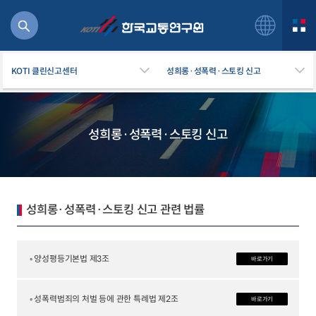
KOTI 클린신고센터
성희롱·성폭력·스토킹 신고
성희롱·성폭력·스토킹 신고
북
거
주행
항공
성희롱·성폭력·스토킹 신고 관련 법률
잡비용
물
교통
◦ 양성평등기본법 제3조
바로가기
운임
◦ 성폭력범죄의 처벌 등에 관한 특례법 제2조
바로가기
일반사업보고서
기획도서