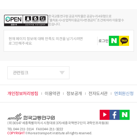
한국교통연구원 공공저작물은 공공누리 4유형으로
“출처표시+상업적이용금지+변경금지” 조건에 따라 이용할 수
있습니다.
현재 페이지 정보에 대해 만족도 의견을 남기시려면
로그인
로그인해주세요.
관련링크
개인정보처리방침
이용약관
정보공개
전자도서관
연회원신청
(우)30147 세종특별자치시 시청대로 370 세종국책연구단지 과학인프라동(B)
TEL
044-211-3114
FAX 044-211-3222
COPYRIGHT
© Korea transport institute all rights reserved.