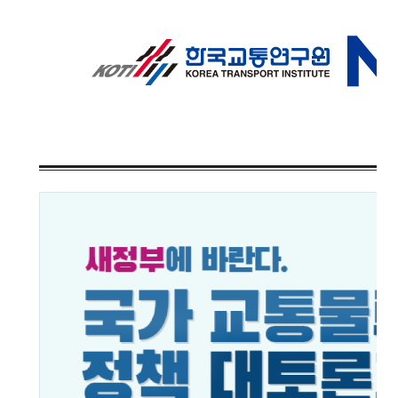
2024년 국가교통조사 및 분석
2024 생활물류 서비스 보
요약보고서
택배
배달대행
퀵서비
전국여객OD
여객통행량
통행발생모형
소화물배송대행
수단분담모형
여객OD현행화
2025.09.30
권역별통행지표
사회경제지표
교통수요예측
2024.12.31