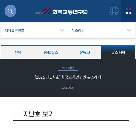
디지털콘텐츠
뉴스레터
전체
카드뉴스
유튜브
뉴스레터
북
뉴스레터
거
[2025년 6월호] 한국교통연구원 뉴스레터
주행
항공
2025.06.24
잡비용
물
교통
운임
일반사업보고서
기획도서