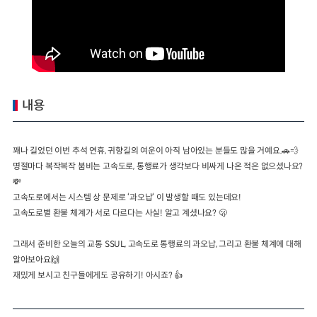
2024년 국가교통조사 및 분석
2024 생활물류 서비스 보
요약보고서
택배
배달대행
퀵서비
전국여객OD
여객통행량
통행발생모형
소화물배송대행
수단분담모형
여객OD현행화
2025.09.30
권역별통행지표
사회경제지표
내용
교통수요예측
2024.12.31
꽤나 길었던 이번 추석 연휴, 귀향길의 여운이 아직 남아있는 분들도 많을 거예요.🚗💨
명절마다 복작복작 붐비는 고속도로, 통행료가 생각보다 비싸게 나온 적은 없으셨나요?
💸
고속도로에서는 시스템 상 문제로 ‘과오납‘ 이 발생할 때도 있는데요!
고속도로별 환불 체계가 서로 다르다는 사실! 알고 계셨나요? 🫢
그래서 준비한 오늘의 교통 SSUL, 고속도로 통행료의 과오납, 그리고 환불 체계에 대해
알아보아요🙌
재밌게 보시고 친구들에게도 공유하기! 아시죠? 👍