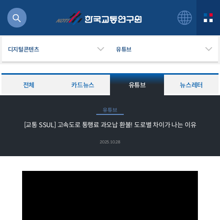
디지털콘텐츠
유튜브
전체
카드뉴스
유튜브
뉴스레터
북
유튜브
거
[교통 SSUL] 고속도로 통행료 과오납 환불! 도로별 차이가 나는 이유
주행
항공
2025.10.28
잡비용
물
교통
운임
일반사업보고서
기획도서