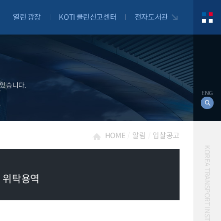
열린 광장
KOTI 클린신고센터
전자도서관
 있습니다.
ENG
HOME
알림
입찰공고
KOREA TRANSPORT INSTITUTE
’ 위탁용역
대북
자전거
자율주행
물류
항공
교통혼잡비용