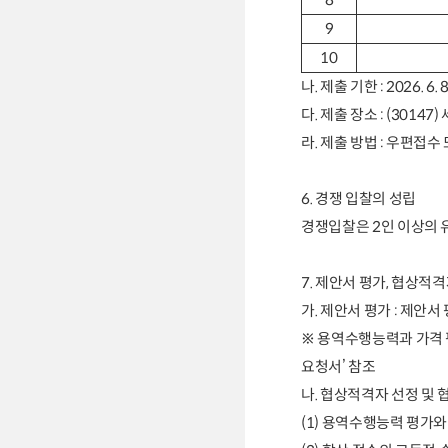
8
9
10
나
.
제출 기한
: 2026. 6. 8
다
.
제출 장소
: (30147)
라
.
제출 방법
:
우편접수 
6.
경쟁 입찰의 성립
경쟁입찰은
2
인 이상의 
7.
제안서 평가
,
협상적격자
가
.
제안서 평가
:
제안서 
※
용역수행능력과 가격 
요청서
’
참조
나
.
협상적격자 선정 및 협
(1)
용역수행능력 평가와 