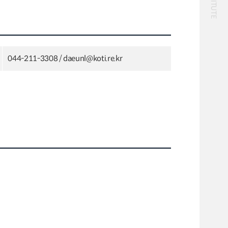
화물
대중교통
일반사업보고서
기획도서
철도
운임
2024년 국가교통조사 및
2024 생활물류 서비스
분석 요약보고서
보고서
044-211-3308 / daeunl@koti.re.kr
전국여객OD
여객통행량
택배
배달대행
퀵서비스
통행발생모형
수단분담모형
소화물배송대행
여객OD현행화
권역별통행지표
2025.09.30
사회경제지표
교통수요예측
2024.12.31