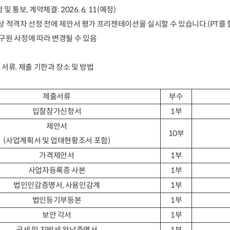
 및 통보
,
계약체결
: 2026. 6. 11(
예정
)
상 적격자 선정 전에 제안서 평가 프리젠테이션을 실시할
수
있습니다
.(PT
를 
구원 사정에 따라 변경될 수 있음
 서류
,
제출 기한과 장소 및 방법
제출서류
부수
입찰참가신청서
1
부
제안서
10
부
(
사업계획서 및 업태현황조서 포함
)
가격제안서
1
부
사업자등록증 사본
1
부
법인인감증명서
,
사용인감계
1
부
법인등기부등본
1
부
보안 각서
1
부