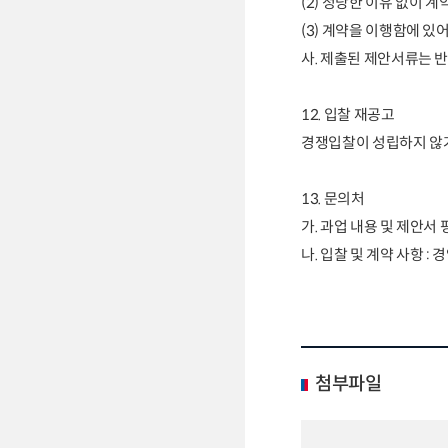
(2)
정당한 이유 없이 계
(3)
계약을 이행함에 있어
사
.
제출된 제안서류는 
12.
입찰 재공고
경쟁입찰이 성립하지 않거
13.
문의처
가
.
과업 내용 및 제안서 
나
.
입찰 및 계약 사항
:
경
첨부파일