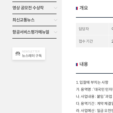
개요
영상 공모전 수상작
최신교통뉴스
담당자
항공서비스평가메뉴얼
접수 기간
NEWSLETTER
뉴스레터 구독
내용
1.
입찰에 부치는 사항
가
.
용역명
: ‘
대국민 민자
나
.
사업내용
:
붙임
‘
과업
다
.
용역기간
:
계약 체결
라
.
사업예산
:
일금 오천