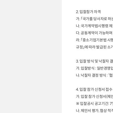
2.
입찰참가
자격
가
.
「
국가를 당사자로 하는
나
.
국가계약법시행령 제
다
.
공동계약이 가능하며 
라
.
「
중소기업기본법 시
규정
」
에 따라 발급된 소
3.
입찰 방식 및 낙찰자 
가
.
입찰방식
:
일반경쟁
나
.
낙찰자 결정 방식
: ‘
협
4.
입찰 참가 신청서 접수
가
.
입찰 참가 신청서
(
제안
※
입찰공시 공고기간
: 7
나
.
제안서 평가
,
협상 적격