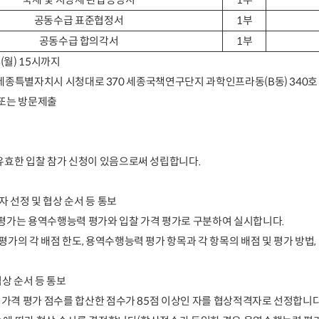
국세 및 지방세 완납증명서
1
부
공동수급 표준협정서
1
부
공동수급 합의각서
1
부
(
월
) 15
시까지
세종특별자치시 시청대로
370
세종국책연구단지 과학인프라동
(B
동
) 340
호
또는 방문제출
유효한 입찰 참가 신청이 있음으로써 성립합니다
.
 선정 및 협상 순서 등 통보
평가는 용역수행능력 평가와 입찰 가격 평가로 구분하여
실시합니다
.
평가의 각 배점 한도
,
용역수행능력 평가 항목과 각 항목의
배점 및 평가 방법
,
상 순서 등 통보
가격 평가 점수를 합산한 점수가
85
점 이상인 자를 협상적격자로 선정합니