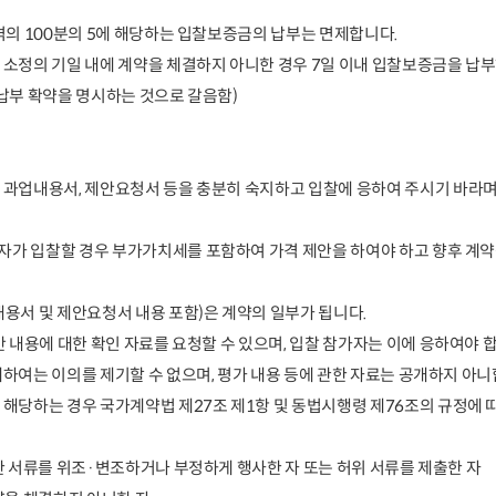
가격의
100
분의
5
에 해당하는 입찰보증금의 납부는 면제합니다
.
 소정의 기일 내에 계약을 체결하지 아니한 경우
7
일 이내
입찰보증금을 납부
납부 확약을 명시하는 것으로 갈음함
)
된 과업내용서
,
제안요청서 등을 충분히 숙지하고 입찰에
응하여 주시기 바라
자가 입찰할 경우 부가가치세를 포함하여 가격 제안을
하
여야 하고 향후 계
용서 및 제안요청서 내용 포함
)
은 계약의 일부가 됩니다
.
안 내용에 대한 확인 자료를 요청할 수 있으며
,
입찰 참
가자는 이에 응하여야 
대하여는 이의를 제기할 수 없으며
,
평가 내용 등에 관한 자료는 공개하지 아
 해당하는 경우 국가계약법 제
27
조 제
1
항 및 동법시행령
제
76
조의 규정에 
한 서류를 위조
·
변조하거나 부정하게 행사한 자 또는 허위 서류를 제출한 자