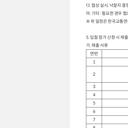
다
.
협상 실시
,
낙찰자 결정
마
.
기타
:
필요한 경우 협
※
위 일정은 한국교통연
5.
입찰 참가 신청 시 제출
가
.
제출 서류
연번
1
2
3
4
5
6
7