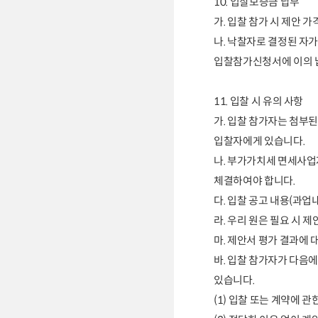
10.
입찰보증금 납부
가
.
입찰 참가 시 제안 
나
.
낙찰자로 결정된 자가
입찰참가신청서에 이의 
11.
입찰 시 유의 사항
가
.
입찰 참가자는 첨부
입찰자
에게 있습니다
.
나
.
부가가치세 면세사업
체결하여야 합니다
.
다
.
입찰 공고 내용
(
과업내
라
.
우
리 원은 필요 시 제
마
.
제안서 평가 결과에 
바
.
입찰 참가자가 다음에
있습니다
.
(1)
입찰 또는 계약에 관