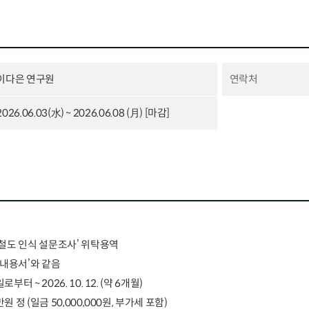
이다은 연구원
연락처
2026.06.03(水) ~ 2026.06.08 (月) [마감]
철도 인식 설문조사
’
위탁용역
 내용서
’
와 같음
일로부터
~ 2026. 10. 12. (
약
6
개월
)
만원 정
(
일금
50,000,000
원
,
부가세 포함
)