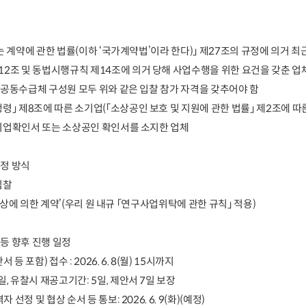
 계약에 관한 법률
(
이하
‘
국가계약법
’
이라 한다
)
」
제
27
조의
규정에 의거 최
12
조 및 동법시행규칙 제
14
조에 의거 당해 사업수행을 위한 요건을 갖춘 업
공동수급체 구성원 모두 위와 같은 입찰 참가 자격을 갖추어야 함
행령
」
제
8
조에 따른 소기업
(
「
소상공인 보호 및 지원에 관한 법률
」
제
2
조에 따
기업확인서 또는 소상공인 확인서를 소지한 업체
결정 방식
입찰
상에 의한 계약
’(
우리 원 내규
「
연구사업위탁에 관한 규칙
」
적용
)
 등 향후 진행 일정
서 등 포함
)
접수
: 2026. 6. 8(
월
) 15
시까지
일
,
유찰시 재공고기간
: 5
일
,
제안서
7
일 보장
자 선정 및 협상 순서 등 통보
: 2026. 6. 9(
화
)
(
예정
)