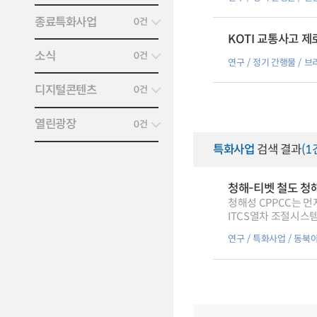
‘철도기관사’,[사진으
NEWS] 한국교통연
종료특화사업
0건
북남고속철도 수주전략
KOTI 교통사고 제로
네트워크 분석 프로그
소식
보도자료 중계] 보도자
0건
연구
정기 간행물
브
디지털콘텐츠
0건
열린광장
0건
특화사업
검색 결과
(1
청해-티벳 철도 청해
청해성 CPPCC는 
ITCS열차 조절시스템
연구
특화사업
동북