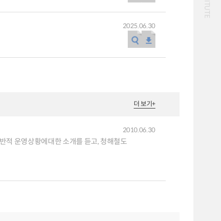
통·물류] 방한 외래관광객 및 국제유가 추이 등,[KOTI
화물
울 관광교통의 새로운 동력,[숨은 교통 찾기] 베트남
대중교통
일반사업보고서
기획도서
작 시사회 개최,[안테나2] ‘GTFS를 활용한
철도
운임
2025.06.30
GSM)를 활용한 건강한 마을 만들기 사례,[교통 관련
2024년 국가교통조사 및
2024 생활물류 서비스
분석 요약보고서
보고서
전국여객OD
여객통행량
택배
배달대행
퀵서비스
통행발생모형
수단분담모형
소화물배송대행
여객OD현행화
권역별통행지표
2025.09.30
사회경제지표
교통수요예측
2024.12.31
더 보기
+
2010.06.30
전반적 운영상황에대한 소개를 듣고, 청해철도