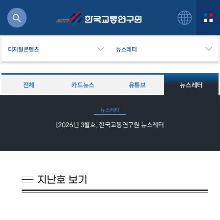
디지털콘텐츠
뉴스레터
전체
카드뉴스
유튜브
뉴스레터
북
뉴스레터
거
[2026년 3월호] 한국교통연구원 뉴스레터
주행
항공
잡비용
물
교통
운임
일반사업보고서
기획도서