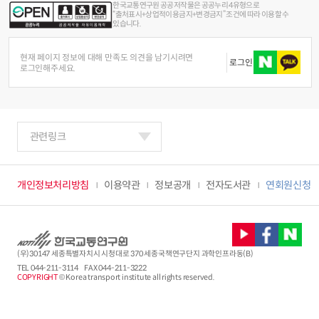
한국교통연구원 공공저작물은 공공누리 4유형으로
“출처표시+상업적이용금지+변경금지” 조건에 따라 이용할 수
있습니다.
현재 페이지 정보에 대해 만족도 의견을 남기시려면
로그인
로그인해주세요.
관련링크
개인정보처리방침
이용약관
정보공개
전자도서관
연회원신청
(우)30147 세종특별자치시 시청대로 370 세종국책연구단지 과학인프라동(B)
TEL
044-211-3114
FAX 044-211-3222
COPYRIGHT
© Korea transport institute all rights reserved.