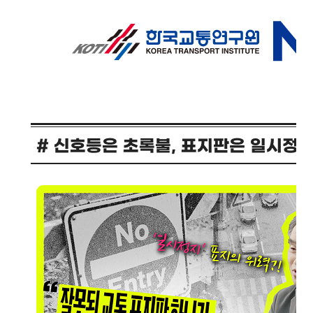
2024년 국가교통조사 및 분석
2024 생활물류 서비스 보
요약보고서
택배
배달대행
퀵서비
전국여객OD
여객통행량
통행발생모형
소화물배송대행
수단분담모형
여객OD현행화
2025.09.30
권역별통행지표
사회경제지표
교통수요예측
2024.12.31