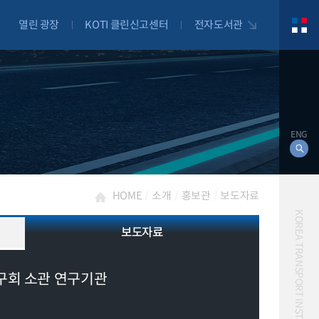
열린 광장
KOTI 클린신고센터
전자도서관
ENG
HOME
소개
홍보관
보도자료
KOREA TRANSPORT INSTITUTE
보도자료
대북
구회 소관 연구기관
자전거
자율주행
물류
항공
교통혼잡비용