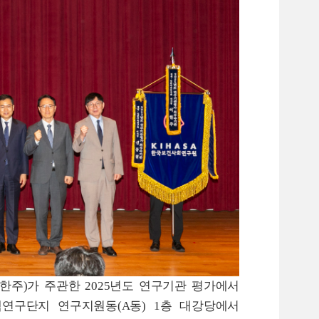
이한주
)
가 주관한
2025
년도 연구기관 평가에서
책연구단지 연구지원동
(A
동
) 1
층 대강당에서