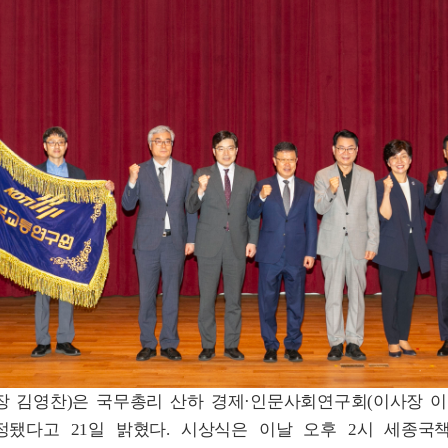
장 김영찬
)
은 국무총리 산하 경제
·
인문사회연구회
(
이사장 
선정됐다고
21
일 밝혔다
.
시상식은 이날 오후
2
시 세종국