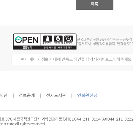
목록
한국교통연구원 공공저작물은 공공누리
“출처표시+상업적이용금지+변경금지” 조
현재 페이지 정보에 대해 만족도 의견을 남기시려면 로그인해주세요.
약관
정보공개
전자도서관
연회원신청
대로 370 세종국책연구단지 과학인프라동(B)
TEL
044-211-3114
FAX 044-211-322
nstitute all rights reserved.