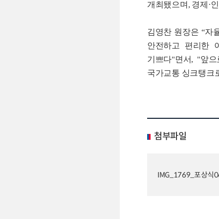
개최됐으며
,
경제
·
인
김영찬 원장은
“
자
안전하고 편리한 
기쁘다
"
면서
, "
앞으
국가교통 싱크탱크
첨부파일
IMG_1769_포상식06