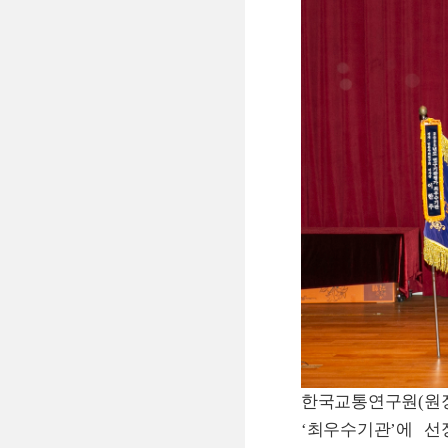
한국교통연구원
(
원
‘
최우수기관
’
에 