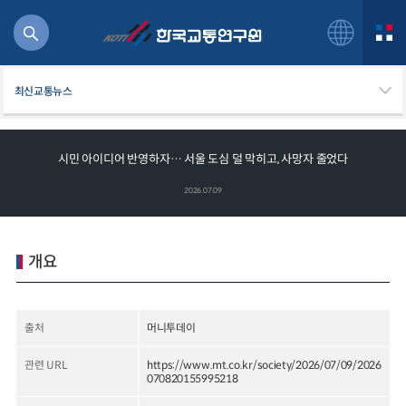
최신교통뉴스
시민 아이디어 반영하자… 서울 도심 덜 막히고, 사망자 줄었다
북
2026.07.09
거
주행
항공
개요
잡비용
물
교통
출처
머니투데이
운임
관련 URL
https://www.mt.co.kr/society/2026/07/09/2026
070820155995218
일반사업보고서
기획도서