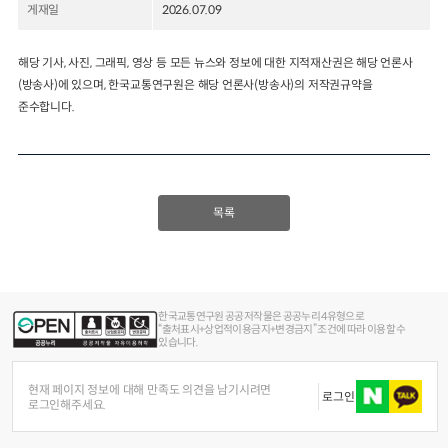
게재일
2026.07.09
2024년 국가교통조사 및 분석
2024 생활물류 서비스 보
요약보고서
해당 기사, 사진, 그래픽, 영상 등 모든 뉴스와 정보에 대한 지적재산권은 해당 언론사
택배
배달대행
퀵서비
(방송사)에 있으며, 한국교통연구원은 해당 언론사(방송사)의 저작권규약을
전국여객OD
여객통행량
통행발생모형
소화물배송대행
준수합니다.
수단분담모형
여객OD현행화
2025.09.30
권역별통행지표
사회경제지표
교통수요예측
2024.12.31
목록
한국교통연구원 공공저작물은 공공누리 4유형으로
“출처표시+상업적이용금지+변경금지” 조건에 따라 이용할 수
있습니다.
현재 페이지 정보에 대해 만족도 의견을 남기시려면
로그인
로그인해주세요.