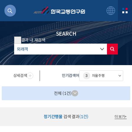
SEARCH
결과 내 재검색
북
거
상세검색
인기검색어
3
자율주행
주행
항공
잡비용
전체 (1건)
물
교통
운임
정기간행물
검색 결과
(1건)
더 보기
+
일반사업보고서
기획도서