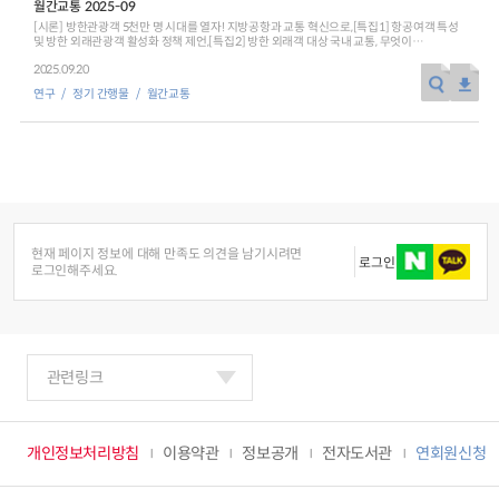
월간교통 2025-09
[시론] 방한관광객 5천만 명 시대를 열자! 지방공항과 교통 혁신으로,[특집1] 항공여객 특성
2024년 국가교통조사 및 분석
2024 생활물류 서비스 보
및 방한 외래관광객 활성화 정책 제언,[특집2] 방한 외래객 대상 국내 교통, 무엇이
개선되어야 할까?,[특집3] 방한 외래관광객 지방관광 활성화를 위한 교통 체계 확충방안,
요약보고서
2025.09.20
[특집4] 관광 DRT의 현황과 활성화를 위한 제언,[KOTI가 만난 사람] 김세원
택배
배달대행
퀵서비
한국문화관광연구원 원장,[교통 Job World] 수많은 사람의 일상과 발걸음을 책임지는
연구
정기 간행물
월간교통
전국여객OD
여객통행량
통행발생모형
매력적인 직업 ‘철도기관사’,[사진으로 본 교통] 제31회 ITS 세계총회와 웨이모의 로보택시
소화물배송대행
서비스,[통계로 본 교통·물류] 방한 외래관광객 및 국제유가 추이 등,[KOTI NEWS]
수단분담모형
여객OD현행화
한국교통연구원, 세종시공공기관홍보협의회 영상제작 시사회 개최 외,[기고] 한강버스, 서울
2025.09.30
관광교통의 새로운 동력,[숨은 교통 찾기] 베트남 북남고속철도 수주전략: 지정학적 분석,
권역별통행지표
사회경제지표
[안테나1] 한국교통연구원, 세종시공공기관홍보협의회 영상제작 시사회 개최,[안테나2]
‘GTFS를 활용한 네트워크 분석 프로그램 사례’ 관련 전문가 세미나,[글로벌 교통 동향]
교통수요예측
일본의 그린슬로우모빌리티(GSM)를 활용한 건강한 마을 만들기 사례,[교통 관련 보도자료
2024.12.31
중계] 보도자료를 통해 본 주요 교통뉴스,[교통 SPOT] 고령자를 위한 개인교통수단
현재 페이지 정보에 대해 만족도 의견을 남기시려면
로그인
로그인해주세요.
관련링크
개인정보처리방침
이용약관
정보공개
전자도서관
연회원신청