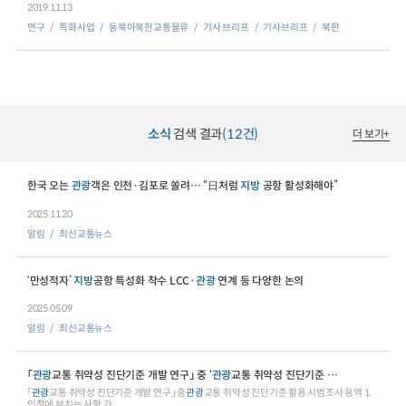
2019.11.13
연구
특화사업
동북아북한교통물류
기사 브리프
기사브리프
북한
소식
검색 결과
(12건)
더 보기
+
한국 오는
관광
객은 인천·김포로 쏠려… “日처럼
지방
공항 활성화해야”
2025.11.20
알림
최신교통뉴스
‘만성적자’
지방
공항 특성화 착수 LCC·
관광
연계 등 다양한 논의
2025.05.09
알림
최신교통뉴스
「
관광
교통 취약성 진단기준 개발 연구」 중 ‘
관광
교통 취약성 진단기준 활용 시범조사’ 용역
「
관광
교통 취약성 진단기준 개발 연구」 중
관광
교통 취약성 진단기준 활용 시범조사 용역 1.
입찰에 부치는 사항 가.