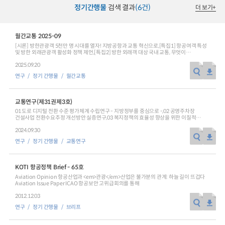
>span style=＂letter-spacing:-0.4pt＂>로 수요응답형 운송사업을 도입 허용 대상이
뒷받침할 수 있는 도로인프라 정비 및 활용방안을 제시하는 것이다/span>span lang=＂
정기간행물
검색 결과
(6건)
더 보기
+
확대되었다/span>/span>span lang=＂EN-US＂ style=＂letter-spacing:-1.1pt＂
EN-US＂ style=＂letter-spacing:-0.2pt＂>. /span>/span> div class=＂
>./span>/span>br /> span style=＂text-autospace:none＂>span style=＂font-
hwp_editor_board_content＂ data-hjsonver=＂1.0＂ data-jsonlen=＂7801＂
family:KoPub바탕체 Light＂>span style=＂letter-spacing:-0.3pt＂>이에 따라 기존
id=＂hwpEditorBoardContent＂>이하 원문 참조/div>
버스 비수익/span>/span>span style=＂font-family:KoPub바탕체 Light＂>span
월간교통 2025-09
style=＂letter-spacing:-0.3pt＂>․/span>/span>span style=＂font-
family:KoPub바탕체 Light＂>span style=＂letter-spacing:-0.3pt＂>비효율 심화
[시론] 방한관광객 5천만 명 시대를 열자! 지방공항과 교통 혁신으로,[특집1] 항공여객 특성
노선 대체/span>/span>span lang=＂EN-US＂ style=＂font-family:KoPub바탕체
및 방한 외래관광객 활성화 정책 제언,[특집2] 방한 외래객 대상 국내 교통, 무엇이
Light＂>span style=＂letter-spacing:-1.0pt＂>, /span>/span>span style=＂font-
개선되어야 할까?,[특집3] 방한 외래관광객 지방관광 활성화를 위한 교통 체계 확충방안,
family:KoPub바탕체 Light＂>span style=＂letter-spacing:-0.3pt＂>도시형
2025.09.20
[특집4] 관광 DRT의 현황과 활성화를 위한 제언,[KOTI가 만난 사람] 김세원
교통모델의 운영 합리화 방안/span>/span>span lang=＂EN-US＂ style=＂font-
한국문화관광연구원 원장,[교통 Job World] 수많은 사람의 일상과 발걸음을 책임지는
family:KoPub바탕체 Light＂>span style=＂letter-spacing:-1.0pt＂>,
연구
정기 간행물
월간교통
매력적인 직업 ‘철도기관사’,[사진으로 본 교통] 제31회 ITS 세계총회와 웨이모의 로보택시
/span>/span>span style=＂font-family:KoPub바탕체 Light＂>span style=＂
서비스,[통계로 본 교통·물류] 방한 외래관광객 및 국제유가 추이 등,[KOTI NEWS]
letter-spacing:-0.3pt＂>시/span>/span>span style=＂font-family:KoPub바탕체
한국교통연구원, 세종시공공기관홍보협의회 영상제작 시사회 개최 외,[기고] 한강버스, 서울
Light＂>span style=＂letter-spacing:-0.3pt＂>․/span>/span>span style=＂font-
관광교통의 새로운 동력,[숨은 교통 찾기] 베트남 북남고속철도 수주전략: 지정학적 분석,
교통연구(제31권제3호)
family:KoPub바탕체 Light＂>span style=＂letter-spacing:-0.3pt＂>공간적
[안테나1] 한국교통연구원, 세종시공공기관홍보협의회 영상제작 시사회 개최,[안테나2]
교통서비스 격차 해소를 위한 대안으로 수요응답형 교통수단/span>/span>span lang=＂
‘GTFS를 활용한 네트워크 분석 프로그램 사례’ 관련 전문가 세미나,[글로벌 교통 동향]
01 도로 디지털 전환 수준 평가체계 수립연구 - 지방정부를 중심으로 -,02 공영주차장
EN-US＂ style=＂font-family:KoPub바탕체 Light＂>span style=＂letter-
일본의 그린슬로우모빌리티(GSM)를 활용한 건강한 마을 만들기 사례,[교통 관련 보도자료
건설사업 전환수요추정 개선방안 실증연구,03 복지정책의 효율성 향상을 위한 이질적
spacing:-1.0pt＂>(/span>/span>span lang=＂EN-US＂ style=＂letter-
중계] 보도자료를 통해 본 주요 교통뉴스,[교통 SPOT] 고령자를 위한 개인교통수단
정책효과분석 연구 : 서울시 내 고령자 지하철 무임승차 정책을 중심으로,04 혼합효과
spacing:-1.2pt＂>Demand Response Transport, /span>span style=＂font-
2024.09.30
기계학습모형을 활용한 교통사고 예측 및 요인분석 연구,05 컨조인트 분석 기반 SP 조사를
family:KoPub바탕체 Light＂>span style=＂letter-spacing:-0.5pt＂>이하
통한 산악철도 관광 편익 원 단위 산정 - 남원시를 대상으로 -,06 철도 운영자 수입 경제성
/span>/span>span lang=＂EN-US＂ style=＂letter-spacing:-1.2pt＂
연구
정기 간행물
교통연구
분석 반영 및 적용효과 분석,07 장래 전기차 충전 인프라 보급 수준 평가 및 계획을 위한
>DRT)/span>span style=＂font-family:KoPub바탕체 Light＂>span style=＂letter-
시도별 전기차 보급 성장 예측 모형 개발,08 고령운전자 운전면허 자진반납 정책의 교통사고
spacing:-0.3pt＂>을 도입을 검토하는 지자체가 늘어나고 있다/span>/span>span lang=
감소 효과에 관한 연구
＂EN-US＂ style=＂font-family:KoPub바탕체 Light＂>span style=＂letter-
spacing:-1.0pt＂>. /span>/span>/span>br /> span style=＂text-autospace:none
KOTI 항공정책 Brief - 65호
＂>span style=＂font-family:KoPub바탕체 Light＂>span style=＂letter-
Aviation Opinion 항공산업과 <em>관광</em>산업은 불가분의 관계: 하늘 길이 뜨겁다
spacing:-0.3pt＂>지역 유형과 교통 현안 대응하기 위해 수요응답형 교통수단이 서비스
Aviation Issue Paper ICAO 항공보안 고위급회의를 통해
대안으로 적합한지에 대한 도입 타당성 검토/span>/span>span lang=＂EN-US＂ style=
＂font-family:KoPub바탕체 Light＂>span style=＂letter-spacing:-1.0pt＂>,
2012.12.03
/span>/span>span style=＂font-family:KoPub바탕체 Light＂>span style=＂
letter-spacing:-0.3pt＂>합리적인 서비스 운영모델 탐색/span>/span>span lang=＂
연구
정기 간행물
브리프
EN-US＂ style=＂font-family:KoPub바탕체 Light＂>span style=＂letter-
spacing:-1.0pt＂>, /span>/span>span style=＂font-family:KoPub바탕체 Light＂