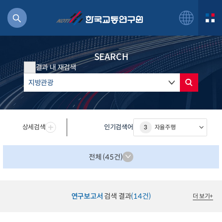
SEARCH
결과 내 재검색
북
거
상세검색
인기검색어
3
자율주행
주행
항공
잡비용
전체 (45건)
물
교통
운임
연구보고서
검색 결과
(14건)
더 보기
+
일반사업보고서
기획도서