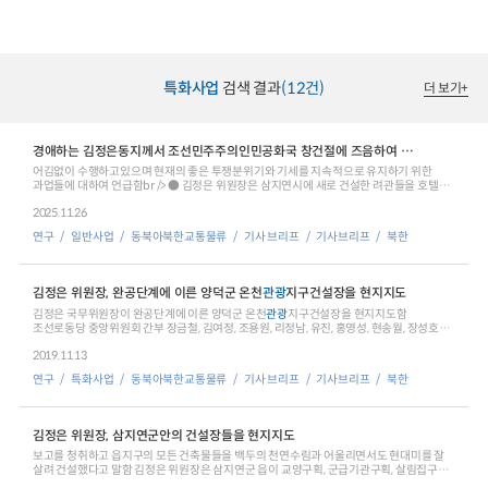
>span style=＂letter-spacing:-0.3pt＂>수요응답형 운송사업 추진 등 지자체별
수요응답형 교통 도입 시 행정적/span>/span>span lang=＂EN-US＂ style=＂font-
family:KoPub바탕체 Light＂>span style=＂letter-spacing:-1.0pt＂
>/span>/span>span style=＂font-family:KoPub바탕체 Light＂>span style=＂
letter-spacing:-0.3pt＂>운영적 시행착오를 줄일 수 있는 가이드가 필요한
상황이다/span>/span>span lang=＂EN-US＂ style=＂font-family:KoPub바탕체
Light＂>span style=＂letter-spacing:-1.0pt＂>./span>/span>/span> div class=＂
특화사업
검색 결과
(12건)
더 보기
+
hwp_editor_board_content＂ data-hjsonver=＂1.0＂ data-jsonlen=＂13206＂
id=＂hwpEditorBoardContent＂>이하 원문 참조/div>
경애하는 김정은동지께서 조선민주주의인민공화국 창건절에 즈음하여 강령적인 연설을 하시였다
어김없이 수행하고있으며 현재의 좋은 투쟁분위기와 기세를 지속적으로 유지하기 위한
과업들에 대하여 언급함br /> ● 김정은 위원장은 삼지연시에 새로 건설한 려관들을 호텔로
전환하고
관광
대상들을
2025.11.26
연구
일반사업
동북아북한교통물류
기사 브리프
기사브리프
북한
김정은 위원장, 완공단계에 이른 양덕군 온천
관광
지구건설장을 현지지도
김정은 국무위원장이 완공단계에 이른 양덕군 온천
관광
지구건설장을 현지지도함
조선로동당 중앙위원회 간부 장금철, 김여정, 조용원, 리정남, 유진, 홍영성, 현송월, 장성호와
국무위원회
2019.11.13
연구
특화사업
동북아북한교통물류
기사 브리프
기사브리프
북한
김정은 위원장, 삼지연군안의 건설장들을 현지지도
보고를 청취하고 읍지구의 모든 건축물들을 백두의 천연수림과 어울리면서도 현대미를 잘
살려 건설했다고 말함 김정은 위원장은 삼지연군 읍이 교양구획, 군급기관구획, 살림집구획,
지방
공업구획