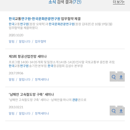
소식
검색 결과
(7건)
더 보기
+
한국
교통
연구원
-
한국
문화
관광
연구원
업무협약 체결
한국
교통
연구원
(원장 오재학)과
한국
문화
관광
연구원
(원장 김대관)은 10월 19일(월)
업무협약을 체결하였다.
2020.10.20
알림
알립니다
업무협약
제5회 항공산업전망 세미나
프로그램 14:00-14:05 개회 및 일정소개 14:05-14:20 인사말 국토교통부 윤진환 과장,
한국
교통
연구원
송기한 본부장,
한국
항공협회 김삼수 본부장
2017.09.06
알림
알립니다
정책세미나
'남해안 고속철도망 구축' 세미나
'남해안 고속철도망 구축' 세미나 - 남해안을 하나의
관광
권으로
2013.02.21
알림
알립니다
정책세미나