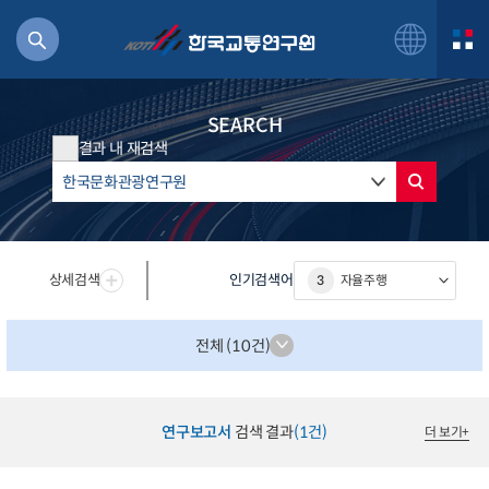
SEARCH
결과 내 재검색
북
거
상세검색
인기검색어
3
자율주행
주행
항공
잡비용
전체 (10건)
물
교통
운임
연구보고서
검색 결과
(1건)
더 보기
+
일반사업보고서
기획도서