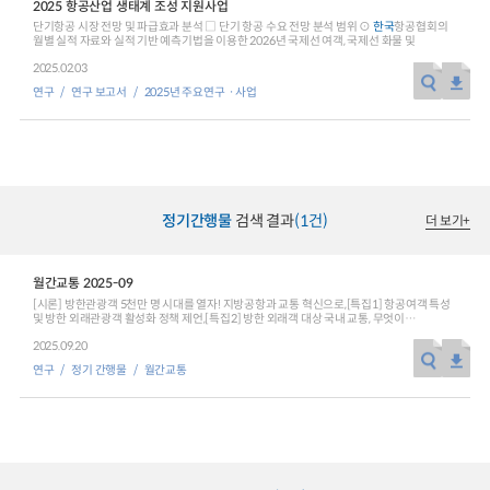
2025 항공산업 생태계 조성 지원사업
단기항공 시장 전망 및 파급효과 분석 □ 단기 항공 수요 전망 분석 범위 ⊙
한국
항공협회의
2024년 국가교통조사 및 분석
2024 생활물류 서비스 보
월별 실적 자료와 실적 기반 예측기법을 이용한 2026년 국제선 여객, 국제선 화물 및
요약보고서
2025.02.03
택배
배달대행
퀵서비
연구
연구 보고서
2025년 주요연구ㆍ사업
전국여객OD
여객통행량
통행발생모형
소화물배송대행
수단분담모형
여객OD현행화
2025.09.30
권역별통행지표
사회경제지표
교통수요예측
2024.12.31
정기간행물
검색 결과
(1건)
더 보기
+
월간교통 2025-09
[시론] 방한관광객 5천만 명 시대를 열자! 지방공항과 교통 혁신으로,[특집1] 항공여객 특성
및 방한 외래관광객 활성화 정책 제언,[특집2] 방한 외래객 대상 국내 교통, 무엇이
개선되어야 할까?,[특집3] 방한 외래관광객 지방관광 활성화를 위한 교통 체계 확충방안,
2025.09.20
[특집4] 관광 DRT의 현황과 활성화를 위한 제언,[KOTI가 만난 사람] 김세원
한국문화관광연구원 원장,[교통 Job World] 수많은 사람의 일상과 발걸음을 책임지는
연구
정기 간행물
월간교통
매력적인 직업 ‘철도기관사’,[사진으로 본 교통] 제31회 ITS 세계총회와 웨이모의 로보택시
서비스,[통계로 본 교통·물류] 방한 외래관광객 및 국제유가 추이 등,[KOTI NEWS]
한국교통연구원, 세종시공공기관홍보협의회 영상제작 시사회 개최 외,[기고] 한강버스, 서울
관광교통의 새로운 동력,[숨은 교통 찾기] 베트남 북남고속철도 수주전략: 지정학적 분석,
[안테나1] 한국교통연구원, 세종시공공기관홍보협의회 영상제작 시사회 개최,[안테나2]
‘GTFS를 활용한 네트워크 분석 프로그램 사례’ 관련 전문가 세미나,[글로벌 교통 동향]
일본의 그린슬로우모빌리티(GSM)를 활용한 건강한 마을 만들기 사례,[교통 관련 보도자료
중계] 보도자료를 통해 본 주요 교통뉴스,[교통 SPOT] 고령자를 위한 개인교통수단