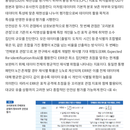
통행량(OD)의 재현성을 평가하기 위하여 통행 유사도(CPC) 지표로 비식별화된 OD가
원본과 얼마나 유사한지 검증한다. 이처럼 데이터의 기본적 분포 보존 여부와 모빌리티
데이터의 특성에 맞춘 재현성을 나누어 평가함으로써 데이터의 활용 목적과
특성을 반영한 유용성 평가를 시행한다.
안전성은 두 가지 관점에서 상호보완적으로 평가한다. 첫 번째 관점은 ‘꼬리분포
관점’으로 기존의 K-익명성을 활용해 특정 개인을 노린 표적 공격에 취약한 소수
집단의 규모를 진단한다. 모든 데이터를 [출발지·도착지·시간] 등 준식별자 조합별로
묶은 뒤, 같은 조합을 가진 통행이 K건을 넘는 비율을 산출하는 방식이다. 두 번째는
'전체분포 관점'으로, 본 연구에서 새롭게 개발한 재식별 기대 위험도(ERR, Expected
Re-identification Risk)를 활용한다. ERR은 희소 집단에만 초점을 맞추는 한계를
보완하기 위해, 데이터 전체의 평균적인 재식별 위험을 나타내는 지표이다. 동일한 통행
패턴이 k건 존재할 경우 재식별 확률은 1/k로 계산되며, ERR은 이를 전체 데이터에
대해 평균한 값이다. 값이 클수록 데이터 유출 시 개인이 식별될 위험이 높음을
의미한다. 따라서 ERR은 표적 공격에 초점을 둔 꼬리분포 관점 지표와 함께 활용되어,
대규모 유출 상황까지 고려한 보다 종합적인 안전성 평가를 가능하게 한다 <표 4>.