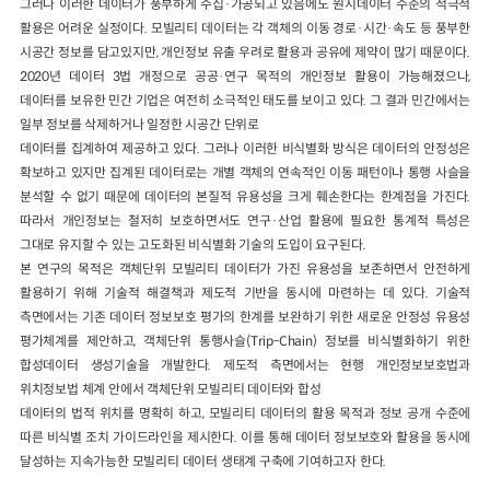
그러나 이러한 데이터가 풍부하게 수집·가공되고 있음에도 원시데이터 수준의 적극적
활용은 어려운 실정이다. 모빌리티 데이터는 각 객체의 이동 경로·시간·속도 등 풍부한
시공간 정보를 담고있지만, 개인정보 유출 우려로 활용과 공유에 제약이 많기 때문이다.
2020년 데이터 3법 개정으로 공공·연구 목적의 개인정보 활용이 가능해졌으나,
데이터를 보유한 민간 기업은 여전히 소극적인 태도를 보이고 있다. 그 결과 민간에서는
일부 정보를 삭제하거나 일정한 시공간 단위로
데이터를 집계하여 제공하고 있다. 그러나 이러한 비식별화 방식은 데이터의 안정성은
확보하고 있지만 집계된 데이터로는 개별 객체의 연속적인 이동 패턴이나 통행 사슬을
분석할 수 없기 때문에 데이터의 본질적 유용성을 크게 훼손한다는 한계점을 가진다.
따라서 개인정보는 철저히 보호하면서도 연구·산업 활용에 필요한 통계적 특성은
그대로 유지할 수 있는 고도화된 비식별화 기술의 도입이 요구된다.
본 연구의 목적은 객체단위 모빌리티 데이터가 가진 유용성을 보존하면서 안전하게
활용하기 위해 기술적 해결책과 제도적 기반을 동시에 마련하는 데 있다. 기술적
측면에서는 기존 데이터 정보보호 평가의 한계를 보완하기 위한 새로운 안정성 유용성
평가체계를 제안하고, 객체단위 통행사슬(Trip-Chain) 정보를 비식별화하기 위한
합성데이터 생성기술을 개발한다. 제도적 측면에서는 현행 개인정보보호법과
위치정보법 체계 안에서 객체단위 모빌리티 데이터와 합성
데이터의 법적 위치를 명확히 하고, 모빌리티 데이터의 활용 목적과 정보 공개 수준에
따른 비식별 조치 가이드라인을 제시한다. 이를 통해 데이터 정보보호와 활용을 동시에
달성하는 지속가능한 모빌리티 데이터 생태계 구축에 기여하고자 한다.