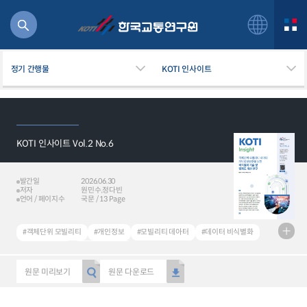
정기 간행물
KOTI 인사이트
KOTI 인사이트 Vol.2 No.6
북
거
주행
발간일
2026.06.30
저자
원민수,정다빈
항공
언어 / 페이지수
국문 / 13 Page
잡비용
물
#객체단위 모빌리티
#개인정보
#모빌리티 데아터
#데이터 비식별화
교통
#KOTI Insight
#KOTI 인사이트
운임
원문 미리보기
원문 다운로드
일반사업보고서
기획도서