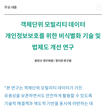
주요 내용
2024년 국가교통조사 및 분석
2024 생활물류 서비스 보
요약보고서
택배
배달대행
퀵서비
전국여객OD
여객통행량
통행발생모형
소화물배송대행
객체단위 모빌리티 데이터
수단분담모형
여객OD현행화
2025.09.30
권역별통행지표
사회경제지표
개인정보보호를 위한 비식별화 기술 및
교통수요예측
2024.12.31
법제도 개선 연구
원민수 연구위원 | 정다빈 연구원
"본 연구는 객체단위 모빌리티 데이터가 가진
유용성을 보존하면서도 안전하게 활용할 수 있도록
기술적 해결책과 제도적 기반을 동시에 마련하는 데