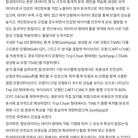
합성데이터는 원본 데이터의 형식, 구조와 통계적 분포, 패턴을 학습해 생성된 모의
데이터로서 민감한 개인정보를 직접 노출하지 않아 효과적으로 개인정보를 보호할 수
있으며, 데이터 부족, 수집 제약, 접근 제약 상황에서 데이터 증강을 통해 모델의 성능을
높이고, 개인정보보호 규정을 준수하면서 민감한 데이터를 안전하게 공유, 활용할 수
있는 효과적인 방법이다. 본 연구에서는 데이터의 형태와 활용 목적에 따라 서로 다른
합성 기법을 적용하였다. 출발지와 도착지로만
구성된 Trip OD 형태에는 통계 모형(Synthpop), 생성형 AI 기본 모형(CTGAN), 이를
고도화한 모형(WGAN-GP), 그리고 두 방식을 결합한 하이브리드 모형 (CART+CVAE)
을 적용하였고, 경유지정보까지 포함하는 Trip-Chain 형태에는 Synthpop, CTGAN,
생성형 AI 모형 T(VAE)를 적용하였다.
분석 결과를 살펴보면, 합성데이터 기반 비식별화 방법에서도 유용성과 안전성의
상충관계(tradeoff)를 확인할 수 있었으며, 특히 통계 모형과 AI 모형을 함께 사용한
결합 모형(하이브리드 모형)이 단일 모형보다 우수한 성능을 보이는 것으로 나타났다.
Trip OD 형태에서는 하이브리드 모형인 CART+CVAE가 원본 통행 구조의 약 82%
(CPC 0.816)를 재현하면서도, 원본과의 직접 일치를 피함으로써 유용성과 안정성을
동시에 효과적으로 확보하였다. Trip-Chain 형태에서는 TVAE가 통행 목적별 분포와
체류 시간 등 원본의 특성을 가장 충실하게 재현하였으며, Synthpop은
안전성 측면에서 강점을 보였다.
정리하면, 합성데이터는 데이터 형태와 적용 기법에 따라 그 성능과 특성이 달랐는데,
데이터의 안전성과 유용성을 균형있게 확보하면서 활용 목적에 맞는 유용한
합성데이터를 만들어 내기 위해서는 방법론 선택이 중요하다는 것을 확인할 수 있었다.