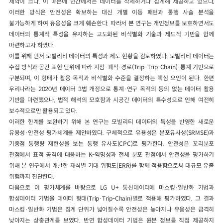
제약이 크다. 이 때문에 민간에서는 데이터를 삭제하거나 집계해 제공하고 있으나,
이러한 방식은 안전성은 확보하는 대신 개별 이동 패턴과 통행 사슬 분석을
불가능하게 하여 유용성을 크게 훼손한다. 따라서 본 연구는 개인정보를 보호하면서도
데이터의 통계적 특성을 유지하는 고도화된 비식별화 기술과 제도적 기반을 함께
마련하고자 하였다.
이를 위해 먼저 모빌리티 데이터의 특성과 제도 현황을 검토하였다. 모빌리티 데이터는
수집 방식과 공간 표현 단위에 따라 지점·궤적·경로(Trip·Trip-Chain)·통계 기반으로
구분되며, 이 형태가 활용 목적과 비식별화 수준을 결정하는 핵심 요인이 된다. 한편
우리나라는 2020년 데이터 3법 개정으로 통계·연구 목적의 동의 없는 데이터 활용
기반을 마련했으나, 법적 해석의 모호함과 시공간 데이터의 특수성으로 인해 여전히
보수적으로만 활용되고 있다.
이러한 한계를 보완하기 위해 본 연구는 모빌리티 데이터의 특성을 반영한 새로운
유용성·안전성 평가체계를 제안하였다. 구체적으로 유용성은 분포유사성(SRMSE)과
기종점 통행량 재현성을 보는 통행 유사도(CPC)로 평가한다. 안전성은 꼬리분포
관점에서 표적 공격에 대응하는 K-익명성과 전체 분포 관점에서 안전성을 평가하기
위해 본 연구에서 개발한 재식별 기대 위험도(ERR)를 함께 적용함으로써 대규모 유출
위험까지 진단한다.
다음으로 이 평가체계를 바탕으로 LG U+ 통신데이터에 마스킹·일반화 기법과
합성데이터 기법을 데이터 형태(Trip·Trip-Chain)별로 적용해 평가하였다. 그 결과
마스킹·일반화 기법은 집계 단위가 넓어질수록 안전성은 높아지나 유용성은 급격히
낮아지는 상충관계를 보였다. 반면 합성데이터 기법은 원본 정보를 직접 제공하지