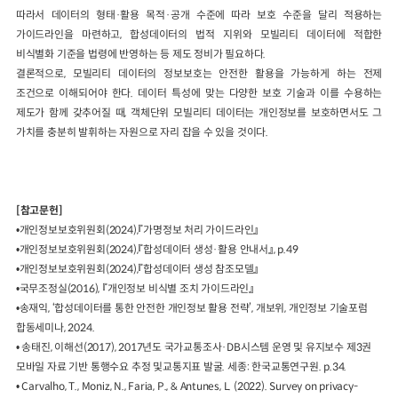
따라서 데이터의 형태·활용 목적·공개 수준에 따라 보호 수준을 달리 적용하는
가이드라인을 마련하고, 합성데이터의 법적 지위와 모빌리티 데이터에 적합한
비식별화 기준을 법령에 반영하는 등 제도 정비가 필요하다.
결론적으로, 모빌리티 데이터의 정보보호는 안전한 활용을 가능하게 하는 전제
조건으로 이해되어야 한다. 데이터 특성에 맞는 다양한 보호 기술과 이를 수용하는
제도가 함께 갖추어질 때, 객체단위 모빌리티 데이터는 개인정보를 보호하면서도 그
가치를 충분히 발휘하는 자원으로 자리 잡을 수 있을 것이다.
[참고문헌]
•개인정보보호위원회(2024),『가명정보 처리 가이드라인』
•개인정보보호위원회(2024),『합성데이터 생성·활용 안내서』, p.49
•개인정보보호위원회(2024),『합성데이터 생성 참조모델』
•국무조정실(2016), 『개인정보 비식별 조치 가이드라인』
•송재익, ‘합성데이터를 통한 안전한 개인정보 활용 전략’, 개보위, 개인정보 기술포럼
합동세미나, 2024.
• 송태진, 이해선(2017), 2017년도 국가교통조사·DB시스템 운영 및 유지보수 제3권
모바일 자료 기반 통행수요 추정 및교통지표 발굴. 세종: 한국교통연구원. p.34.
• Carvalho, T., Moniz, N., Faria, P., & Antunes, L. (2022). Survey on privacy-