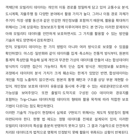
객체단위 모빌리티 데이터는 개인의 이동 경로를 정밀하게 담고 있어 교통수요 분석,
도시계획, 자율주행 등 다양한 분야에서 활용 가치가 높다. 그러나 이동 경로 자체가
주거지·직장·생활 동선과 같은 민감한 개인정보를 포함하기 때문에, 활용을 확대하기
위해서는 그에 상응하는 정보보호가 함께 이루어져야 한다. 본 연구는 이러한 문제의식
아래 모빌리티 데이터를 안전하게 보호하면서도 그 가치를 활용할 수 있는 방안을
기술과 제도 양면에서 검토하였다.
먼저, 모빌리티 데이터는 한 가지 방법이 아니라 여러 방식으로 보호할 수 있음을
확인하였다. 마스킹·일반화와 같이 데이터를 집계·축소하는 전통적 방식부터, 원본의
통계적 특성만을 학습해 실제 개인과 무관한 가상의 데이터를 만들어 내는 합성데이터
방식까지 다양한 접근이 가능하다. 특히 단순 집계 방식은 개인정보를 보호하는
과정에서 데이터의 분석 가치가 크게 훼손되는 한계가 있었던 반면, 합성데이터는
개인을 직접 노출하지 않으면서도 원본의 통행 패턴과 구조를 상당 부분 재현할 수
있어, 개인정보 보호와 데이터 유용성을 동시에 추구할 수 있는 새로운대안으로서의
가능성을 보여주었다. 또한 출발지·도착지로 구성된 OD 데이터와 경유지를
포함하는 Trip-Chain 데이터처럼 데이터의 형태와 활용 목적에 따라 적합한 보호
기법이 다르다는 점도 확인하였다.
이러한 기술적 가능성이 현장에서 실제로 구현되기 위해서는 제도적 뒷받침이 함께
마련되어야 한다. 현행 법·제도는 정형 데이터를 전제로 설계되어 있어, 이러한
모빌리티 데이터의 특성을 충분히 반영하지 못하고 있다. 그 결과 기술적으로 안전하게
처리된 데이터조차 법적으로 명확히 인정받지 못해 활용이 위축되는 상황이 반복된다.