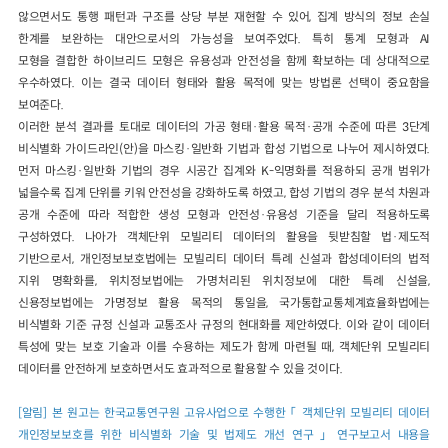
않으면서도 통행 패턴과 구조를 상당 부분 재현할 수 있어, 집계 방식의 정보 손실
한계를 보완하는 대안으로서의 가능성을 보여주었다. 특히 통계 모형과 AI
모형을 결합한 하이브리드 모형은 유용성과 안전성을 함께 확보하는 데 상대적으로
우수하였다. 이는 결국 데이터 형태와 활용 목적에 맞는 방법론 선택이 중요함을
보여준다.
이러한 분석 결과를 토대로 데이터의 가공 형태·활용 목적·공개 수준에 따른 3단계
비식별화 가이드라인(안)을 마스킹·일반화 기법과 합성 기법으로 나누어 제시하였다.
먼저 마스킹·일반화 기법의 경우 시공간 집계와 K-익명화를 적용하되 공개 범위가
넓을수록 집계 단위를 키워 안전성을 강화하도록 하였고, 합성 기법의 경우 분석 차원과
공개 수준에 따라 적합한 생성 모형과 안전성·유용성 기준을 달리 적용하도록
구성하였다. 나아가 객체단위 모빌리티 데이터의 활용을 뒷받침할 법·제도적
기반으로서, 개인정보보호법에는 모빌리티 데이터 특례 신설과 합성데이터의 법적
지위 명확화를, 위치정보법에는 가명처리된 위치정보에 대한 특례 신설을,
신용정보법에는 가명정보 활용 목적의 통일을, 국가통합교통체계효율화법에는
비식별화 기준 규정 신설과 교통조사 규정의 현대화를 제안하였다. 이와 같이 데이터
특성에 맞는 보호 기술과 이를 수용하는 제도가 함께 마련될 때, 객체단위 모빌리티
데이터를 안전하게 보호하면서도 효과적으로 활용할 수 있을 것이다.
[알림] 본 원고는 한국교통연구원 고유사업으로 수행한 「 객체단위 모빌리티 데이터
개인정보보호를 위한 비식별화 기술 및 법제도 개선 연구 」 연구보고서 내용을