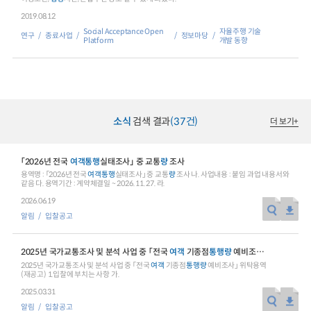
2019.08.12
Social Acceptance Open
자율주행 기술
연구
종료사업
정보마당
Platform
개발 동향
소식
검색 결과
(37건)
더 보기
+
「2026년 전국
여객
통행
실태조사」 중 교통
량
조사
용역명 : 「2026년 전국
여객
통행
실태조사」 중 교통
량
조사 나. 사업내용 : 붙임 과업 내용서와
같음 다. 용역기간 : 계약체결일 ~ 2026. 11. 27. 라.
2026.06.19
알림
입찰공고
2025년 국가교통조사 및 분석 사업 중 「전국
여객
기종점
통행
량
예비조사」 위탁용역 (재공고)
2025년 국가교통조사 및 분석 사업 중 「전국
여객
기종점
통행
량
예비조사」 위탁용역
(재공고) 1.입찰에 부치는 사항 가.
2025.03.31
알림
입찰공고