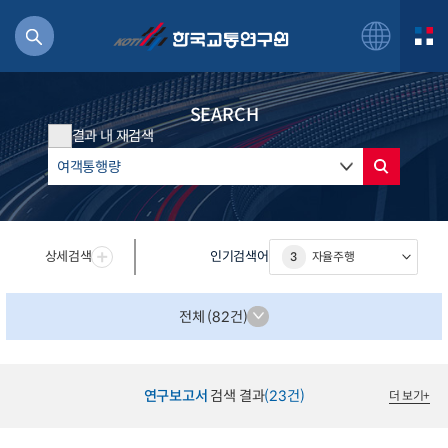
SEARCH
결과 내 재검색
북
거
상세검색
인기검색어
3
자율주행
주행
항공
잡비용
전체 (82건)
물
교통
운임
연구보고서
검색 결과
(23건)
더 보기
+
일반사업보고서
기획도서