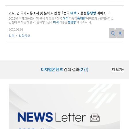
2025년 국가교통조사 및 분석 사업 중 「전국
여객
기종점
통행
량
예비조사」 위탁용역
2025년 국가교통조사 및 분석 사업 중 「전국
여객
기종점
통행
량
예비조사」 위탁용역 1.
입찰에 부치는 사항 가. 용역명 : 전국
여객
기종점
통행
량
예비조사 나.
2025.03.26
알림
입찰공고
디지털콘텐츠
검색 결과
(2건)
더 보기
+