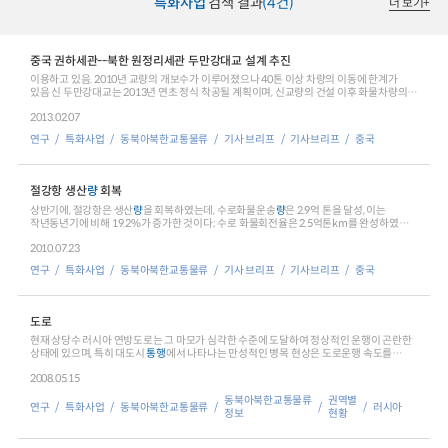
특화사업
검색 결과
(4건)
더 보기
+
중국 권하세관--북한 원정리세관 두만강대교 설계 추진
이용하고 있음. 2010년 교량의 개보수가 이루어졌으나 40톤 이상 차량의 이동에 한계가
있음 신 두만강대교는 2013년 연초 정식 착공될 계획이며, 신교량의 건설 이후 화물차량의
통행
으로
2013.02.07
연구
특화사업
동북아북한교통물류
기사 브리프
기사브리프
중국
절강항 생산
량
회복
상반기에, 절강항은 생산
량
을 회복하였는데, 수로화물운송
량
은 2.9억 톤을 달성, 이는
작년동년기에 비해 19.2%가 증가한 것이다; 수로 화물회전율은 2.5억톤km를 완성하였고,
동년기에
2010.07.23
연구
특화사업
동북아북한교통물류
기사 브리프
기사브리프
중국
도로
현재 상당수 러시아 연방도로는 그 마모가 심각한 수준에 도달하여 정상적인 운행이 곤란한
상태에 있으며, 특히 대도시
통행
에서 나타나는 만성적인 병목 현상은 도로운행 속도를
현저하게
2008.05.15
동북아북한교통물류
권역별
연구
특화사업
동북아북한교통물류
러시아
정보
현황