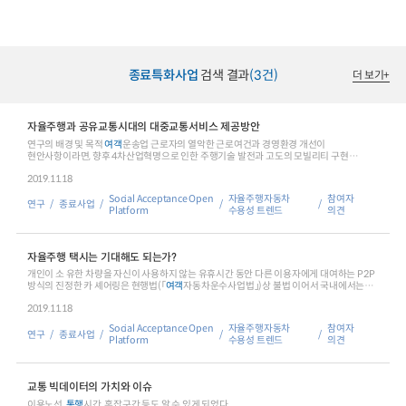
종료특화사업
검색 결과
(3건)
더 보기
+
자율주행과 공유교통시대의 대중교통서비스 제공방안
연구의 배경 및 목적
여객
운송업 근로자의 열악한 근로여건과 경영환경 개선이
현안사항이라면, 향후 4차산업혁명으로 인한 주행기술 발전과 고도의 모빌리티 구현
환경에서 대중교통 정책
2019.11.18
Social Acceptance Open
자율주행자동차
참여자
연구
종료사업
Platform
수용성 트렌드
의견
자율주행 택시는 기대해도 되는가?
개인이 소 유한 차량을 자신이 사용하지 않는 유휴시간 동안 다른 이용자에게 대여하는 P2P
방식의 진정한 카 셰어링은 현행법(「
여객
자동차운수사업법」)상 불법 이어서 국내에서는
서비스가
2019.11.18
Social Acceptance Open
자율주행자동차
참여자
연구
종료사업
Platform
수용성 트렌드
의견
교통 빅데이터의 가치와 이슈
이용노선,
통행
시간, 혼잡구간 등도 알 수 있게 되었다.