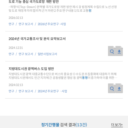
도로 기능 중심 국가도로망 개편 방안
- 하향식(Top-Down) 권역별 국가도로망 개편 방안 제시 3) 법정계획 수립으로 노선 선정
2024년 국가교통조사 및 분석
2024 생활물류 서비스 보
및 도로 재정 투자의 합리적 근거 마련 2.주요 연구내용 1)도로 교통
량
,
요약보고서
2026.02.13
택배
배달대행
퀵서비
연구
연구 보고서
2026년 주요연구·사업
전국여객OD
여객통행량
통행발생모형
소화물배송대행
수단분담모형
여객OD현행화
2025.09.30
2024년 국가교통조사 및 분석 요약보고서
권역별통행지표
사회경제지표
교통수요예측
2024.12.31
2024.12.31
연구
연구 보고서
일반사업보고서
지방대도시권 광역버스 도입 방안
지방대도시권 광역 대중교통수단으로 버스의 중요성 ⊙수도권 초집중화에 대응하기 위해
지방대도시권에서도 인근 지자체 간 공동생활권 형성 등 광역
통행
이 증가하여 이를 위한
광역 대중교통
2024.02.13
연구
연구 보고서
2024년 주요연구ㆍ사업
정기간행물
검색 결과
(13건)
더 보기
+